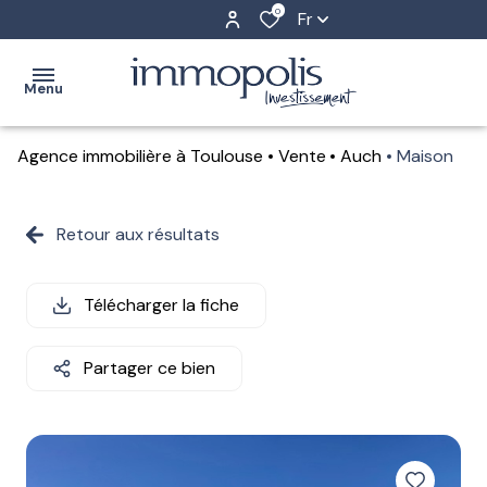
0
Fr
Menu
Agence immobilière à Toulouse
Vente
Auch
Maison
accueil
achat
Retour aux résultats
Toulouse
estimation
Auch
Télécharger la fiche
location
gestion
Partager ce bien
locative
l'agence