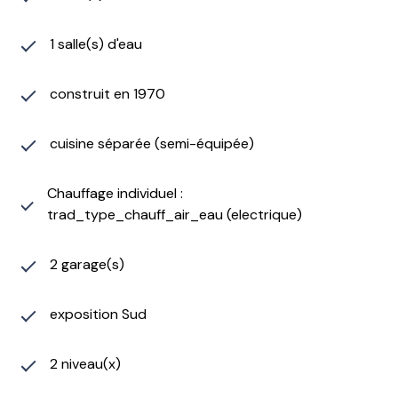
Pompe à chaleur installée en 2019
Climatisation dans les pièces de vie
1 salle(s) d'eau
Double niveau offrant de multiples possibilités
d'usage
Cette maison bénéficie d'un emplacement privilégié
construit en 1970
sur les hauteurs d'Auch, à proximité des commodités,
tout en offrant un cadre de vie agréable et résidentiel.
cuisine séparée (semi-équipée)
Idéale pour une famille, un projet locatif ou une
activité nécessitant un espace de stockage
Chauffage individuel :
grâce au hangar.
trad_type_chauff_air_eau (electrique)
"Les informations sur les risques auxquels ce bien est
exposé sont disponibles sur le site Géorisques:
www.georisques.gouv.fr"
2 garage(s)
Prix: 229000 € charge vendeur
Référence: 322332
exposition Sud
Date de réalisation du diagnostic: 17/06/2026
Consommation énergie primaire: 144 :kWh/m2/an
2 niveau(x)
Consommation énergie finale: 76:kWh/m2/an
« Montant estimé des dépenses annuelles d'énergie