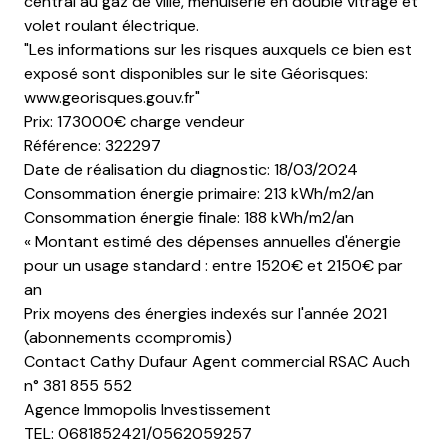
central au gaz de ville, menuiserie en double vitrage et
volet roulant électrique.
"Les informations sur les risques auxquels ce bien est
exposé sont disponibles sur le site Géorisques:
www.georisques.gouv.fr"
Prix: 173000€ charge vendeur
Référence: 322297
Date de réalisation du diagnostic: 18/03/2024
Consommation énergie primaire: 213 kWh/m2/an
Consommation énergie finale: 188 kWh/m2/an
« Montant estimé des dépenses annuelles d'énergie
pour un usage standard : entre 1520€ et 2150€ par
an
Prix moyens des énergies indexés sur l'année 2021
(abonnements ccompromis)
Contact Cathy Dufaur Agent commercial RSAC Auch
n° 381 855 552
Agence Immopolis Investissement
TEL: 0681852421/0562059257