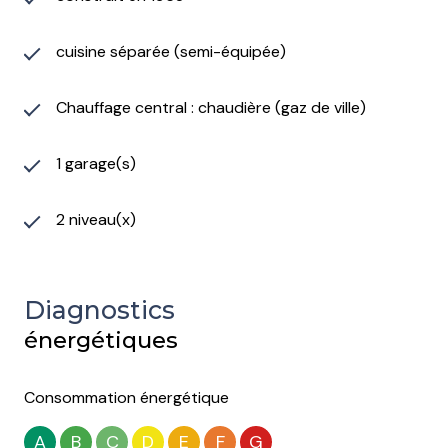
cuisine séparée (semi-équipée)
Chauffage central : chaudière (gaz de ville)
1 garage(s)
2 niveau(x)
Diagnostics
énergétiques
Consommation énergétique
A
B
C
D
E
F
G