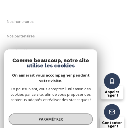
Nos honoraires
Nos partenaires
Mentions légales
Comme beaucoup, notre site
utilise les cookies
Admin
On aimerait vous accompagner pendant
Politique RGPD
votre visite.
En poursuivant, vous acceptez l'utilisation des
Appeler
cookies par ce site, afin de vous proposer des
Cookies
l'agent
contenus adaptés et réaliser des statistiques !
© 2026 | Tous droits réservés
PARAMÉTRER
Contacter
l'agent