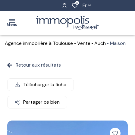
0
Fr
Menu
Agence immobilière à Toulouse
Vente
Auch
Maison
accueil
achat
Retour aux résultats
Toulouse
estimation
Auch
Télécharger la fiche
location
gestion
Partager ce bien
locative
l'agence