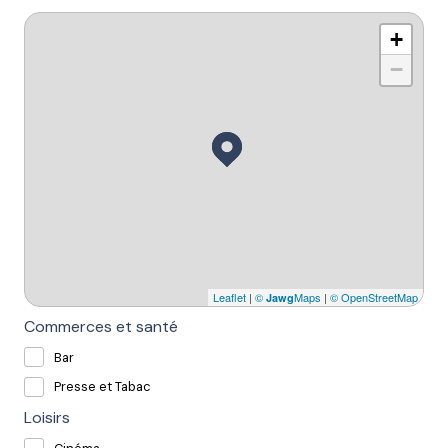
+
−
Leaflet
|
©
Maps
|
© OpenStreetMap
Jawg
Commerces et santé
Bar
Presse et Tabac
Loisirs