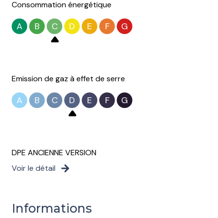
Consommation énergétique
A
B
C
D
E
F
G
Emission de gaz à effet de serre
A
B
C
D
E
F
G
DPE ANCIENNE VERSION
Voir le détail
Informations