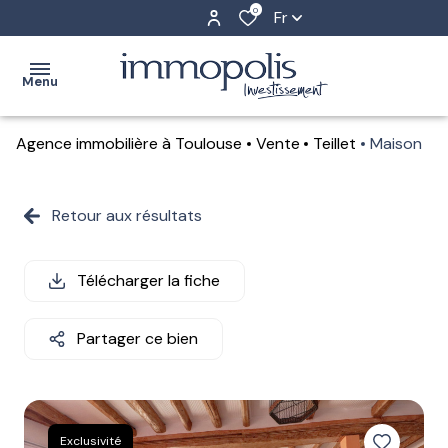
0
Fr
Menu
Agence immobilière à Toulouse
Vente
Teillet
Maison
accueil
achat
Retour aux résultats
Toulouse
estimation
Auch
Télécharger la fiche
location
gestion
Partager ce bien
locative
l'agence
Exclusivité