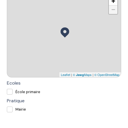
+
−
Leaflet
|
©
Maps
|
© OpenStreetMap
Jawg
Ecoles
École primaire
Pratique
Mairie