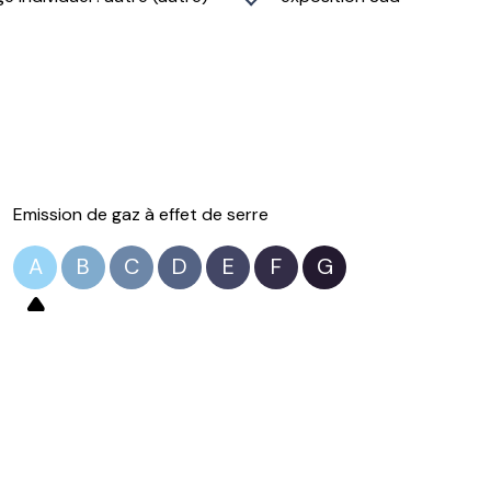
Emission de gaz à effet de serre
A
B
C
D
E
F
G