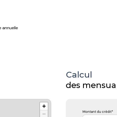
e annuelle
Calcul
des mensual
+
Montant du crédit*
−