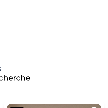
s
echerche