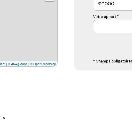
Votre apport *
* Champs obligatoire
flet
|
©
Maps
|
© OpenStreetMap
Jawg
ire