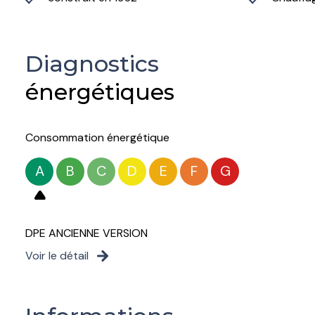
Diagnostics
énergétiques
Consommation énergétique
A
B
C
D
E
F
G
DPE ANCIENNE VERSION
Voir le détail