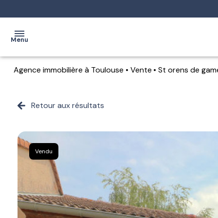
Menu
Agence immobilière à Toulouse
Vente
St orens de game
accueil
achat
Retour aux résultats
Toulouse
estimation
Auch
location
Vendu
gestion
locative
l'agence