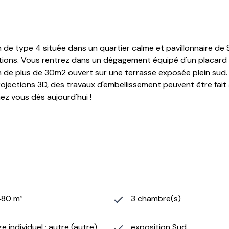
n de type 4 située dans un quartier calme et pavillonnaire d
estations. Vous rentrez dans un dégagement équipé d'un placar
de plus de 30m2 ouvert sur une terrasse exposée plein sud. Un
jections 3D, des travaux d'embellissement peuvent être fait au
hez vous dés aujourd'hui !
480 m²
3 chambre(s)
e individuel : autre (autre)
exposition Sud