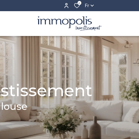
0
Fr
estissement
ulouse