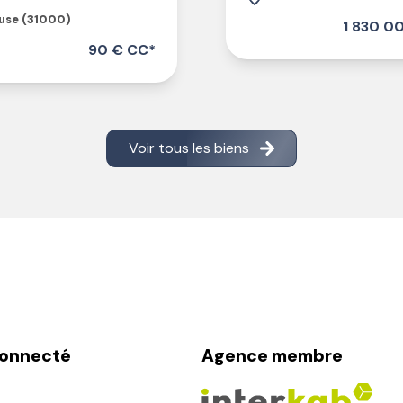
use (31000)
1 830 0
90 € CC*
Voir tous les biens
connecté
Agence membre