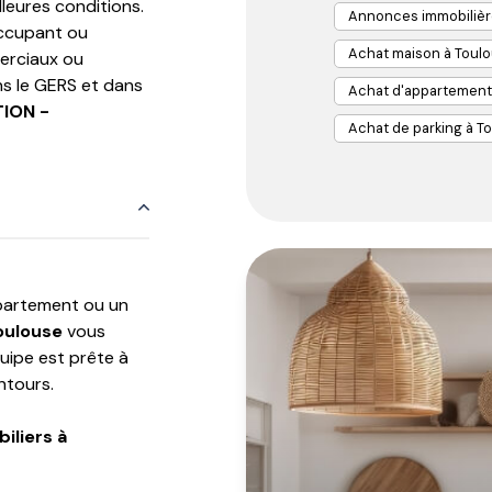
leures conditions.
Annonces immobilièr
occupant ou
Achat maison à Toul
merciaux ou
s le GERS et dans
Achat d'appartement
ION -
Achat de parking à T
ppartement ou un
oulouse
vous
uipe est prête à
ntours.
iliers à