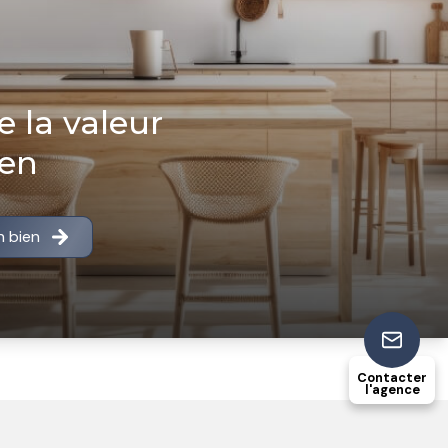
e la valeur
ien
n bien
Contacter
l'agence