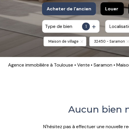
Acheter
de l'ancien
Louer
Type de bien
1
Localisat
De l'ancien
à l'anné
De l'immo pro
De l'imm
Maison de village
32450 - Saramon
Agence immobilière à Toulouse
Vente
Saramon
Mais
Aucun bien n
N'hésitez pas à effectuer une nouvelle re