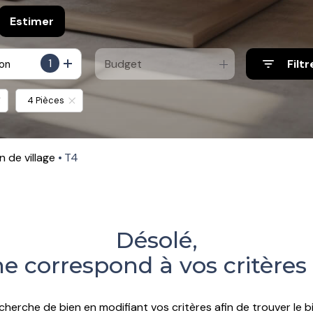
Estimer
1
Budget
Filtr
ion
e
o pro
4 Pièces
on de village
T4
Désolé,
e correspond à vos critères
cherche de bien en modifiant vos critères afin de trouver le bi