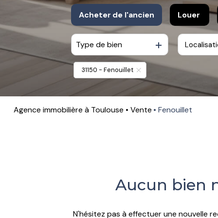
Acheter
de l'ancien
Louer
Type de bien
Localisat
De l'ancien
à l'anné
De l'immo pro
De l'imm
31150 - Fenouillet
Agence immobilière à Toulouse
Vente
Fenouillet
Aucun bien n
N'hésitez pas à effectuer une nouvelle re