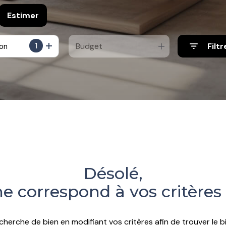
Estimer
1
Budget
Filtr
ion
e
o pro
Désolé,
e correspond à vos critères
cherche de bien en modifiant vos critères afin de trouver le bi