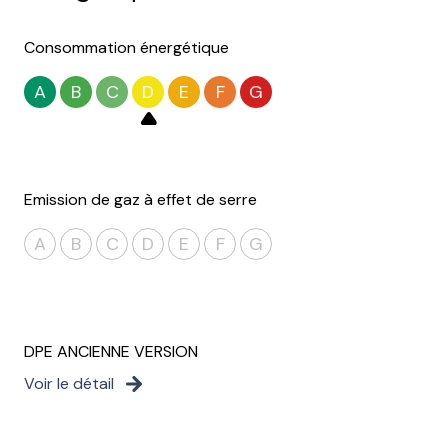
Consommation énergétique
A
B
C
D
E
F
G
Emission de gaz à effet de serre
A
B
C
D
E
F
G
DPE ANCIENNE VERSION
Voir le détail