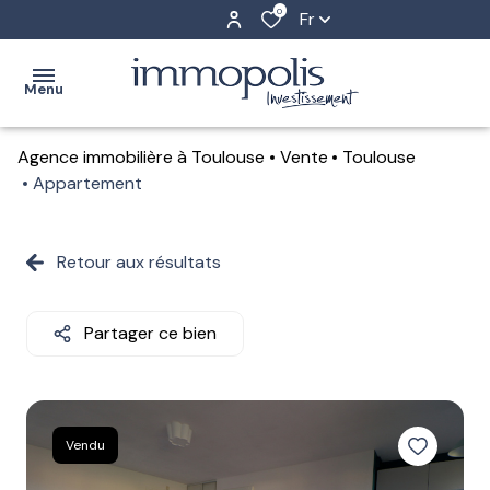
0
Fr
Menu
Agence immobilière à Toulouse
Vente
Toulouse
accueil
Appartement
achat
Toulouse
Retour aux résultats
estimation
Auch
location
Partager ce bien
gestion
locative
l'agence
Vendu