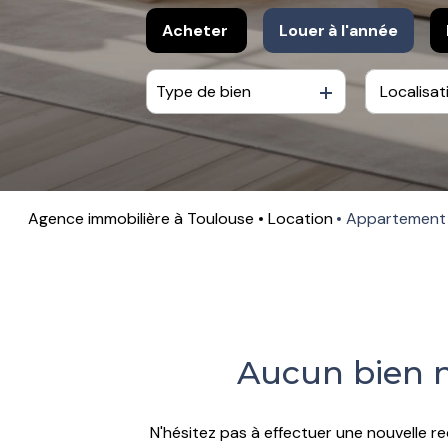
Acheter
Louer
à l'année
Type de bien
De l'ancien
à l'année
De l'immo pro
De l'immo pro
Agence immobilière à Toulouse
Location
Appartement
Aucun bien n
N'hésitez pas à effectuer une nouvelle re