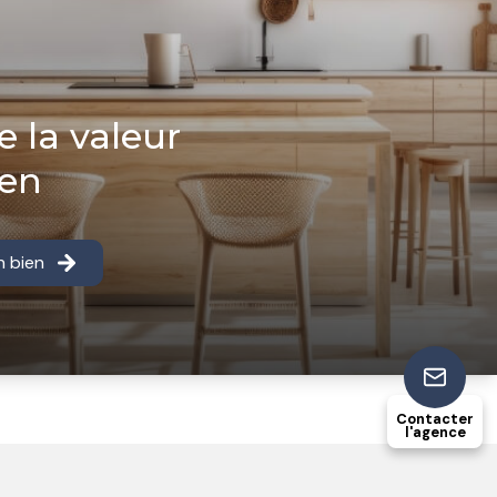
e la valeur
ien
n bien
Contacter
l'agence