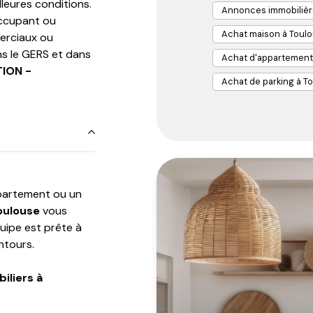
leures conditions.
Annonces immobilièr
occupant ou
Achat maison à Toul
merciaux ou
s le GERS et dans
Achat d'appartement
ION -
Achat de parking à T
ppartement ou un
oulouse
vous
uipe est prête à
ntours.
iliers à