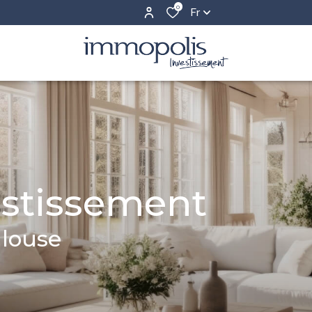
0
Fr
estissement
ulouse