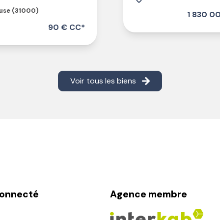
use (31000)
1 830 0
90 € CC*
Voir tous les biens
connecté
Agence membre